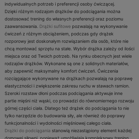
indywidualnych potrzeb i preferencji osoby ćwiczącej.
Dzięki różnym rodzajom drążków do podciągania można
dostosować trening do własnych preferencji oraz poziomu
zaawansowania.
Drążki sufitowe
pozwalają na wykonywanie
ćwiczeń z różnym obciążeniem, podczas gdy drążek
rozporowy jest doskonałym rozwiązaniem dla osób, które nie
chcą montować sprzętu na stałe. Wybór drążka zależy od ilości
miejsca oraz od Twoich potrzeb. Na rynku obecnych jest wiele
rodzajów drążków. Wykonane są one z solidnych materiałów,
aby zapewnić maksymalny komfort ćwiczeń. Ćwiczenia
rozciągające wykonywane na drążkach pozwalają na poprawę
elastyczności i zwiększenie zakresu ruchu w stawach ramion.
Szeroki rozstaw dłoni podczas podciągania aktywuje inne
partie mięśni niż wąski, co prowadzi do równomiernego rozwoju
górnej części ciała. Dlatego też drążek do podciągania to nie
tylko narzędzie do budowania siły, ale również do poprawy
funkcjonalności i wydolności mięśniowej całego ciała.
Drążki do podciągania
stanowią niezastąpiony element każdej
domowej siłowni, ponieważ umożliwiają kompleksowy trening