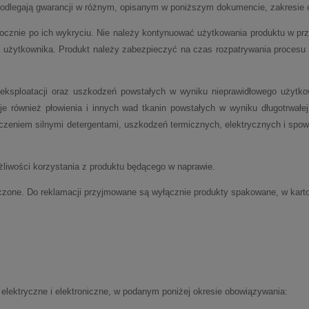
podlegają gwarancji w różnym, opisanym w poniższym dokumencie, zakresie 
cznie po ich wykryciu. Nie należy kontynuować użytkowania produktu w pr
a użytkownika. Produkt należy zabezpieczyć na czas rozpatrywania procesu
 eksploatacji oraz uszkodzeń powstałych w wyniku nieprawidłowego użyt
je również płowienia i innych wad tkanin powstałych w wyniku długotrwał
zczeniem silnymi detergentami, uszkodzeń termicznych, elektrycznych i sp
żliwości korzystania z produktu będącego w naprawie.
czone. Do reklamacji przyjmowane są wyłącznie produkty spakowane, w kar
 elektryczne i elektroniczne, w podanym poniżej okresie obowiązywania: