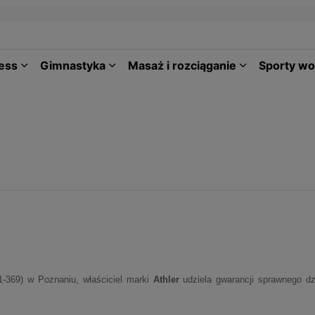
ness
Gimnastyka
Masaż i rozciąganie
Sporty w
1-369) w Poznaniu, właściciel marki
Athler
udziela gwarancji sprawnego d