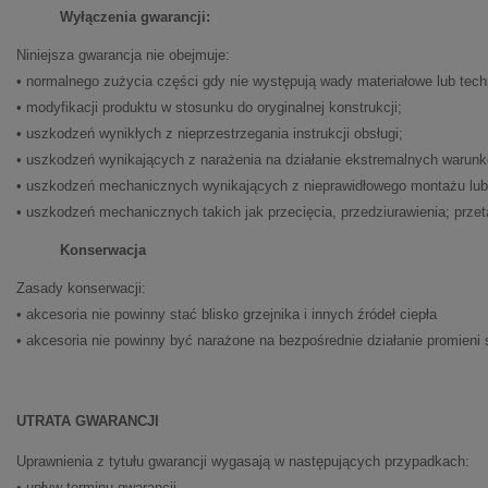
Wyłączenia gwarancji:
Niniejsza gwarancja nie obejmuje:
• normalnego zużycia części gdy nie występują wady materiałowe lub tech
• modyfikacji produktu w stosunku do oryginalnej konstrukcji;
• uszkodzeń wynikłych z nieprzestrzegania instrukcji obsługi;
• uszkodzeń wynikających z narażenia na działanie ekstremalnych warunk
• uszkodzeń mechanicznych wynikających z nieprawidłowego montażu lub 
• uszkodzeń mechanicznych takich jak przecięcia, przedziurawienia; przet
Konserwacja
Zasady konserwacji:
• akcesoria nie powinny stać blisko grzejnika i innych źródeł ciepła
• akcesoria nie powinny być narażone na bezpośrednie działanie promieni
UTRATA GWARANCJI
Uprawnienia z tytułu gwarancji wygasają w następujących przypadkach:
• upływ terminu gwarancji