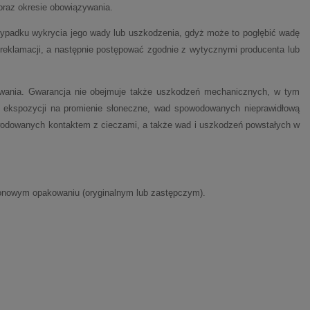
oraz okresie obowiązywania.
zypadku wykrycia jego wady lub uszkodzenia, gdyż może to pogłębić wadę
 reklamacji, a następnie postępować zgodnie z wytycznymi producenta lub
kowania. Gwarancja nie obejmuje także uszkodzeń mechanicznych, w tym
ej ekspozycji na promienie słoneczne, wad spowodowanych nieprawidłową
owodowanych kontaktem z cieczami, a także wad i uszkodzeń powstałych w
tonowym opakowaniu (oryginalnym lub zastępczym).