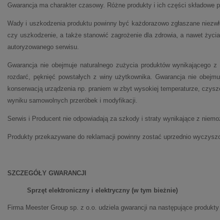
Gwarancja ma charakter czasowy. Różne produkty i ich części składowe 
Wady i uszkodzenia produktu powinny być każdorazowo zgłaszane niezwło
czy uszkodzenie, a także stanowić zagrożenie dla zdrowia, a nawet życi
autoryzowanego serwisu.
Gwarancja nie obejmuje naturalnego zużycia produktów wynikającego z
rozdarć, pęknięć powstałych z winy użytkownika. Gwarancja nie obejmu
konserwacją urządzenia np. praniem w zbyt wysokiej temperaturze, czys
wyniku samowolnych przeróbek i modyfikacji.
Serwis i Producent nie odpowiadają za szkody i straty wynikające z niemo
Produkty przekazywane do reklamacji powinny zostać uprzednio wyczysz
SZCZEGÓŁY GWARANCJI
Sprzęt elektroniczny i elektryczny (w tym bieżnie)
Firma Meester Group sp. z o.o. udziela gwarancji na następujące produkty