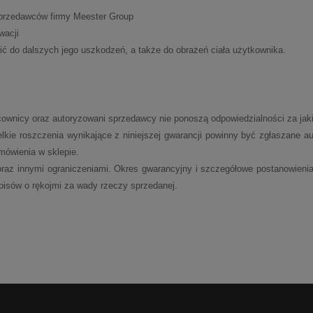
sprzedawców firmy Meester Group
wacji
ć do dalszych jego uszkodzeń, a także do obrażeń ciała użytkownika.
acownicy oraz autoryzowani sprzedawcy nie ponoszą odpowiedzialności za jak
ie roszczenia wynikające z niniejszej gwarancji powinny być zgłaszane au
mówienia w sklepie.
az innymi ograniczeniami. Okres gwarancyjny i szczegółowe postanowienia m
pisów o rękojmi za wady rzeczy sprzedanej.