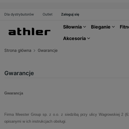
Dla dystrybutorów
Outlet
Zaloguj się
Siłownia
Bieganie
Fit
Akcesoria
Strona główna
Gwarancje
Gwarancje
Gwarancja
Firma Meester Group sp. z o.o. z siedzibą przy ulicy Wagrowskiej 2 (6
opisanymi w ich instrukcjach obsługi.