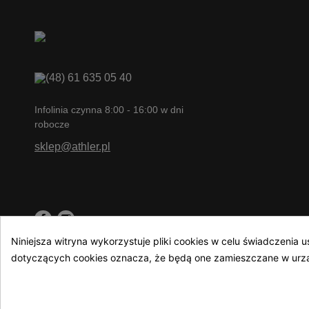
(48) 61 635 05 40
Infolinia czynna 8:00 - 16:00 w dni
robocze
sklep@athler.pl
Niniejsza witryna wykorzystuje pliki cookies w celu świadczeni
dotyczących cookies oznacza, że będą one zamieszczane w urząd