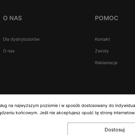
O NAS
POMOC
Dla dystrybutorów
Kontakt
O nas
Zwroty
Reklamacje
a usług na najwyższym poziomie i w sposób dostosowany do indywidua
zeniu końcowym. Jeśli nie akceptujesz opuść tę stronę internetow
Dostosuj