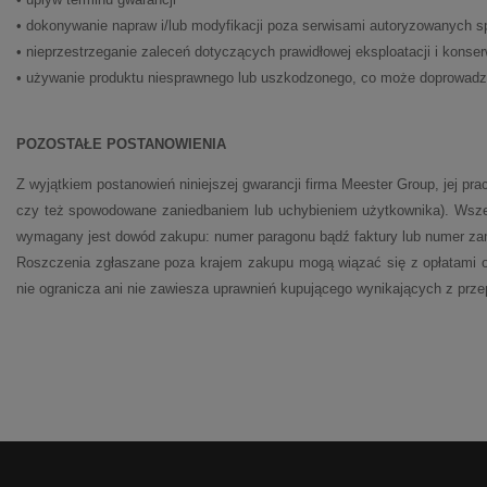
• dokonywanie napraw i/lub modyfikacji poza serwisami autoryzowanych 
• nieprzestrzeganie zaleceń dotyczących prawidłowej eksploatacji i konser
• używanie produktu niesprawnego lub uszkodzonego, co może doprowadzi
POZOSTAŁE POSTANOWIENIA
Z wyjątkiem postanowień niniejszej gwarancji firma Meester Group, jej pr
czy też spowodowane zaniedbaniem lub uchybieniem użytkownika). Wszelk
wymagany jest dowód zakupu: numer paragonu bądź faktury lub numer za
Roszczenia zgłaszane poza krajem zakupu mogą wiązać się z opłatami or
nie ogranicza ani nie zawiesza uprawnień kupującego wynikających z prze