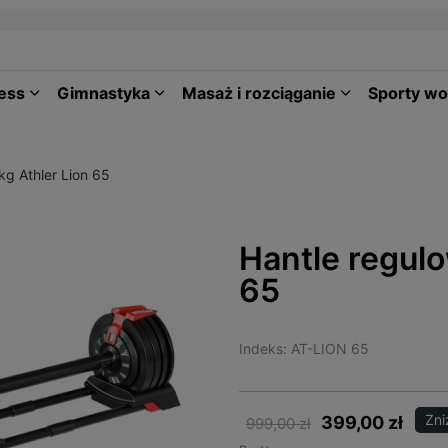
ness
Gimnastyka
Masaż i rozciąganie
Sporty w
kg Athler Lion 65
Hantle regul
65
Indeks:
AT-LION 65
Zni
399,00 zł
999,00 zł