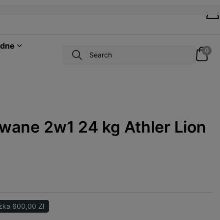
odne
0
owane 2w1 24 kg Athler Lion
żka 600,00 Zł