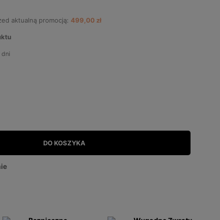
rzed aktualną promocją:
499,00 zł
uktu
 dni
DO KOSZYKA
ie