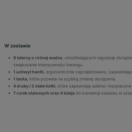
W zestawie
8 talerzy o różnej wadze
, umożliwiających regulację obciąż
zwiększanie intensywności treningu.
1 uchwyt hantli,
ergonomicznie zaprojektowany, zapewniając
1 tacka
, która pozwala na szybką zmianę obciążenia.
4 śruby i 2 stałe kołki
, które zapewniają solidne i bezpieczn
7 rurek stalowych oraz 4 tuleje
do konwersji zestawu w szta