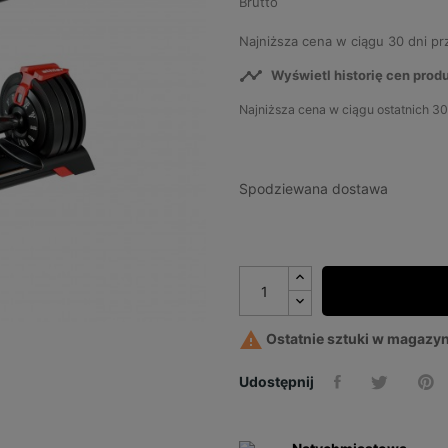
Brutto
Najniższa cena w ciągu 30 dni p

Wyświetl historię cen prod
Najniższa cena w ciągu ostatnich 30
Spodziewana dostawa

Ostatnie sztuki w magazyn
Udostępnij