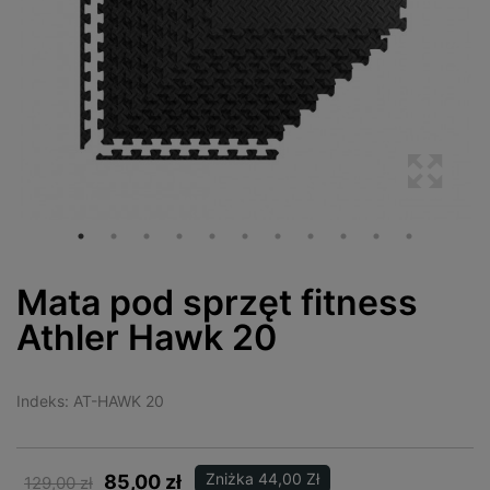
Mata pod sprzęt fitness
Athler Hawk 20
Indeks:
AT-HAWK 20
Zniżka 44,00 Zł
85,00 zł
129,00 zł