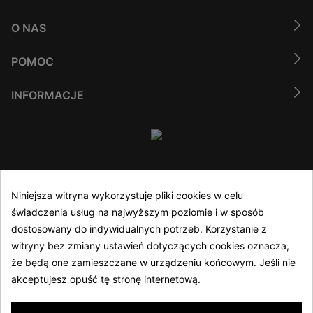
O NAS
POMOC
INFORMACJE
(48) 61 635 05 40
Niniejsza witryna wykorzystuje pliki cookies w celu
świadczenia usług na najwyższym poziomie i w sposób
Infolinia czynna 8:00 - 16:00 w dni robocze
dostosowany do indywidualnych potrzeb. Korzystanie z
sklep@athler.pl
witryny bez zmiany ustawień dotyczących cookies oznacza,
że będą one zamieszczane w urządzeniu końcowym. Jeśli nie
akceptujesz opuść tę stronę internetową.