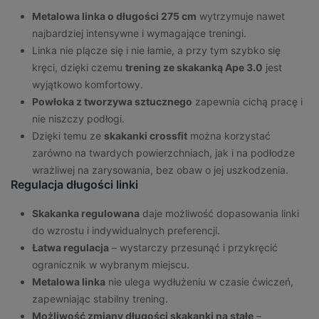
Metalowa linka o długości 275 cm
wytrzymuje nawet
najbardziej intensywne i wymagające treningi.
Linka nie plącze się i nie łamie, a przy tym szybko się
kręci, dzięki czemu
trening ze skakanką Ape 3.0
jest
wyjątkowo komfortowy.
Powłoka z tworzywa sztucznego
zapewnia cichą pracę i
nie niszczy podłogi.
Dzięki temu ze
skakanki crossfit
można korzystać
zarówno na twardych powierzchniach, jak i na podłodze
wrażliwej na zarysowania, bez obaw o jej uszkodzenia.
Regulacja długości linki
Skakanka regulowana
daje możliwość dopasowania linki
do wzrostu i indywidualnych preferencji.
Łatwa regulacja
– wystarczy przesunąć i przykręcić
ogranicznik w wybranym miejscu.
Metalowa linka
nie ulega wydłużeniu w czasie ćwiczeń,
zapewniając stabilny trening.
Możliwość zmiany długości skakanki na stałe
–