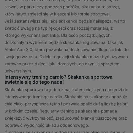
siłowni, w parku czy podczas podróży, skakanka to sprzęt,
który łatwo zmieści się w kieszeni lub torbie sportowej.
Jeśli zastanawiasz się, jaka skakanka będzie najlepsza, warto
zwrócić uwagę na typ rękojeści oraz rodzaj materiału, z
którego wykonana jest linka. Dla osób początkujących
doskonałym wyborem będzie skakanka regulowana, taka jak
Athler Ape 3.0, która pozwala na dostosowanie długości linki do
swojego wzrostu. Dzięki regulacji skakanka może być używana
zarówno przez dzieci, jak i dorosłych, co czyni ją sprzętem
uniwersalnym.
Intensywny trening cardio? Skakanka sportowa
świetnie się do tego nada!
Skakanka sportowa to jedno z najskuteczniejszych narzędzi do
intensywnego treningu cardio. Skakanie na skakance angażuje
całe ciało, przyspiesza tętno i pozwala spalić dużą liczbę kalorii
w krótkim czasie. Regularny trening ze skakanką pomaga
zwiększyć wytrzymałość, zredukować tkankę tłuszczową oraz
poprawić wydolność układu oddechowego.
Ćwiczenia ze skakanką sportową są szczególnie popularne w