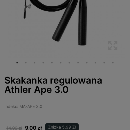
Skakanka regulowana
Athler Ape 3.0
Indeks:
MA-APE 3.0
Zniżka 5,99 Zł
9,00 zł
14,99 zł