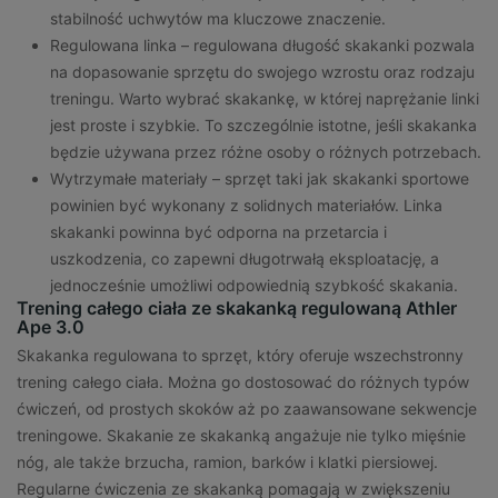
stabilność uchwytów ma kluczowe znaczenie.
Regulowana linka – regulowana długość skakanki pozwala
na dopasowanie sprzętu do swojego wzrostu oraz rodzaju
treningu. Warto wybrać skakankę, w której naprężanie linki
jest proste i szybkie. To szczególnie istotne, jeśli skakanka
będzie używana przez różne osoby o różnych potrzebach.
Wytrzymałe materiały – sprzęt taki jak skakanki sportowe
powinien być wykonany z solidnych materiałów. Linka
skakanki powinna być odporna na przetarcia i
uszkodzenia, co zapewni długotrwałą eksploatację, a
jednocześnie umożliwi odpowiednią szybkość skakania.
Trening całego ciała ze skakanką regulowaną Athler
Ape 3.0
Skakanka regulowana to sprzęt, który oferuje wszechstronny
trening całego ciała. Można go dostosować do różnych typów
ćwiczeń, od prostych skoków aż po zaawansowane sekwencje
treningowe. Skakanie ze skakanką angażuje nie tylko mięśnie
nóg, ale także brzucha, ramion, barków i klatki piersiowej.
Regularne ćwiczenia ze skakanką pomagają w zwiększeniu