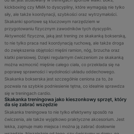
kickboxing czy MMA to dyscypliny, które wymagają nie tylko
siły, ale także koordynacji, szybkości oraz wytrzymałości.
Skakanki sportowe są kluczowym narzędziem w
przygotowaniu fizycznym zawodników tych dyscyplin.
Aktywność fizyczna, jaką jest trening ze skakanką bokserską,
to nie tylko praca nad koordynacją ruchową, ale także droga
do zwiększenia objętości mięśni ramion, nóg, brzucha oraz
klatki piersiowej. Dzięki regularnym ćwiczeniom ze skakanką
można wzmocnić mięśnie całego ciała, co przekłada się na
poprawę sprawności i wydolności układu oddechowego.
Skakanka bokserska jest szczególnie ceniona za to, że
pozwala na szybkie podniesienie tętna, co idealnie sprawdza
się w treningach cardio.
Skakanka treningowa jako kieszonkowy sprzęt, który
da się zabrać wszędzie
Skakanka treningowa to nie tylko efektywny sposób na
ćwiczenia, ale także wyjątkowo praktyczne akcesorium. Jest
lekka, zajmuje mało miejsca i można ją zabrać dosłownie
wszędzie. Niezależnie od tego, czy ćwiczymy w domu, na