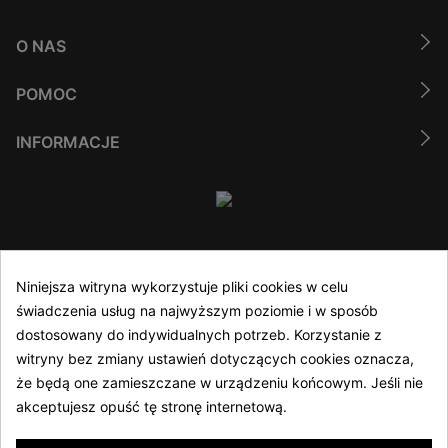
O NAS
POMOC
INFORMACJE
(48) 61 635 05 40
Niniejsza witryna wykorzystuje pliki cookies w celu
świadczenia usług na najwyższym poziomie i w sposób
Infolinia czynna 8:00 - 16:00 w dni robocze
dostosowany do indywidualnych potrzeb. Korzystanie z
sklep@athler.pl
witryny bez zmiany ustawień dotyczących cookies oznacza,
że będą one zamieszczane w urządzeniu końcowym. Jeśli nie
akceptujesz opuść tę stronę internetową.